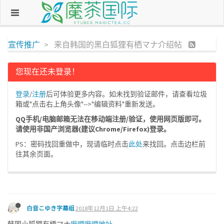
宣传推广
来自韩国的黑白狐狸有栖マナ介绍帖
您现在还未登录！
登录
/
注册
后可体验更多内容。如未找到验证邮件，请查看垃圾
箱或"点击右上角头像"-->"编辑资料"重新发送。
QQ手机/电脑邮箱无法在移动端注册/验证，使用网页版即可。
请使用非国产浏览器(建议Chrome/Firefox)登录。
PS：密码找回重做中，现请临时点击
此处
来找回。点击边栏前
往其余页面。
白音こゆき字幕组
2018年12月1日 上午4:22