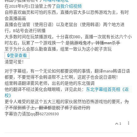
韩国小狐狸有栖マナ
哔哩哔哩地址
在2018年8月1日油管上传了
自我介绍视频
自称喜欢幽灵和可怕的东西，直播内容大多以恐怖游戏为主，有时
会直播画画
直播会在油管（使用日语）以及老鼠台（使用韩语）两个地方进
行，B站号会进行转播
大多数时间在玩禁播游戏，十分喜欢DBD，直播一次就有长达六个小
时左右，玩累了一个游戏换一个
是挑游戏鬼才，转播man杀手
至于为什么会那么勤奋直播，组里一致认为这小妮子贪玩
🔒登录查看
清楚可爱！
对于字幕组，有一个无论如何都要说明的事情，翻译mana韩语日语
都要，不要觉得不会韩语帮不上忙啊，这妮子也会说日语啊！
组里韩语翻译雾风老师，出名的是他的东北强调
他的翻译不经过美化会瞎眼睛，详见此处：
东北字幕组首亮相《返
校》
更令人难受的是这个五大三粗的家伙居然怕恐怖游戏怕的要死，
为
了不尿到裤子上，翻译都是脱了裤子后进行的
字幕协力请加qq群627209330
1