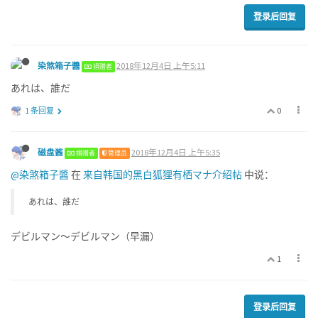
登录后回复
染煞箱子醬
2018年12月4日 上午5:11
捐赠者
あれは、誰だ
0
1 条回复
磁盘酱
2018年12月4日 上午5:35
捐赠者
管理员
@染煞箱子醬
在
来自韩国的黑白狐狸有栖マナ介绍帖
中说：
あれは、誰だ
デビルマン〜デビルマン（早漏）
1
登录后回复