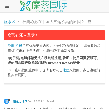
灌水区
神楽めあ在中国人气这么高的原因？
您现在还未登录！
登录
/
注册
后可体验更多内容。如未找到验证邮件，请查看垃圾
箱或"点击右上角头像"-->"编辑资料"重新发送。
QQ手机/电脑邮箱无法在移动端注册/验证，使用网页版即可。
请使用非国产浏览器(建议Chrome/Firefox)登录。
PS：密码找回重做中，现请临时点击
此处
来找回。点击边栏前
往其余页面。
磯
磯色カオス
Dec 5, 2018, 11:34 AM