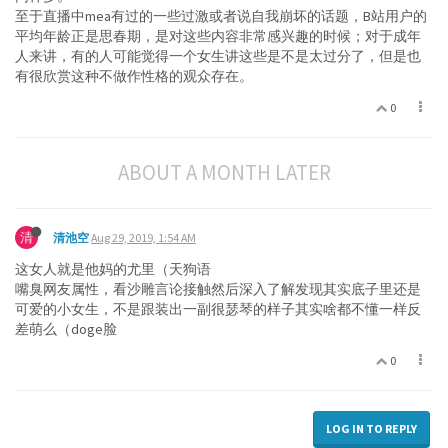
至于直播中mea有过的一些过激或者说自我崩坏的话题，B站用户的
平均年龄正是思春期，是对这些内容非常感兴趣的时候；对于成年
人来讲，有的人可能觉得一个女生讲这些是不是太过分了，但是也
有很欣赏这种不做作性格的观众存在。
0
ABOUT A MONTH LATER
清
清池空
Aug 29, 2019, 1:54 AM
这女人就是他妈的尤里（天狗语
嘴臭网友属性，看沙雕言论接触然后深入了解发现其实底子里还是
可爱的小女生，不是跟装出一副很瑟琴的样子其实啥都不懂一样反
差萌么（doge脸
0
LOG IN TO REPLY