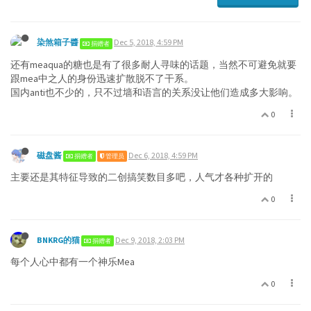
染煞箱子醬
Dec 5, 2018, 4:59 PM
捐赠者
还有meaqua的糖也是有了很多耐人寻味的话题，当然不可避免就要
跟mea中之人的身份迅速扩散脱不了干系。
国内anti也不少的，只不过墙和语言的关系没让他们造成多大影响。
0
磁盘酱
Dec 6, 2018, 4:59 PM
捐赠者
管理员
主要还是其特征导致的二创搞笑数目多吧，人气才各种扩开的
0
BNKRG的猫
Dec 9, 2018, 2:03 PM
捐赠者
每个人心中都有一个神乐Mea
0