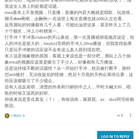
挺好奇的，nga的vtuber专楼和vtuber吧都快变成mea的形状了，感
觉这女人身上到处都是话题。
mea基本上不发视频，只直播，直播的内容大概就是唱歌，玩游戏，
聊天
diss死宅
，
上厕所。
在油管上每次直播也就2000人左右看。
反而屑站的转播都有几千人看，可能比油管还多，甚至昨天上了几
十个舰长，冲上小时榜第一。
打手冲？手冲系vtuber的开山鼻祖，第一次直播就彻底抛弃设定，给
人的冲击是挺大的，heybot导师的手冲人20+w播放，但我觉得如果
只是玩手冲梗的话应该不会有这么多人跟到现在吧。
有人说是抽象梗的原因，客观上来说也是一部分吧，屑站上几个抽
象mea的视频应该算是吸引了不少人，好像都有几万播放。
还是说持续不断的话题性？从一开始打手冲，然后被打断手，推特
怼anti被封，无法收益化的怪物，然后十月底的天狗众筹排位赛，这
些应该都吸引了不少观众。
还有人说反差萌，清楚的外表和污秽的中之人，平时大喊大叫，唱
歌的时候又该死的好听。
抑或者说是贵在真实（？），有啥说啥，屎尿屁、av、diss阿宅啥都
敢说。
0
1 Reply
M
LOG IN TO REPLY