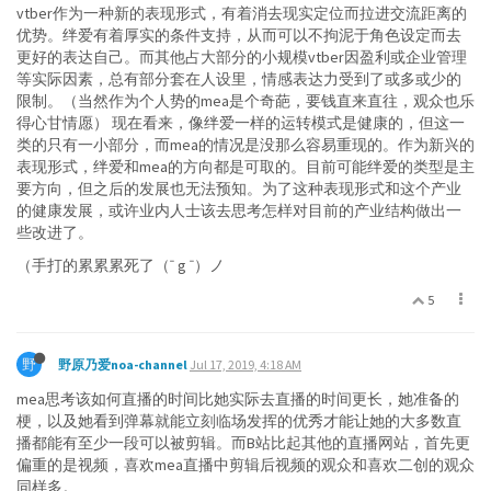
vtber作为一种新的表现形式，有着消去现实定位而拉进交流距离的
优势。绊爱有着厚实的条件支持，从而可以不拘泥于角色设定而去
更好的表达自己。而其他占大部分的小规模vtber因盈利或企业管理
等实际因素，总有部分套在人设里，情感表达力受到了或多或少的
限制。（当然作为个人势的mea是个奇葩，要钱直来直往，观众也乐
得心甘情愿） 现在看来，像绊爱一样的运转模式是健康的，但这一
类的只有一小部分，而mea的情况是没那么容易重现的。作为新兴的
表现形式，绊爱和mea的方向都是可取的。目前可能绊爱的类型是主
要方向，但之后的发展也无法预知。为了这种表现形式和这个产业
的健康发展，或许业内人士该去思考怎样对目前的产业结构做出一
些改进了。
（手打的累累累死了（ˉ g ˉ）ノ
5
野
野原乃爱noa-channel
Jul 17, 2019, 4:18 AM
mea思考该如何直播的时间比她实际去直播的时间更长，她准备的
梗，以及她看到弹幕就能立刻临场发挥的优秀才能让她的大多数直
播都能有至少一段可以被剪辑。而B站比起其他的直播网站，首先更
偏重的是视频，喜欢mea直播中剪辑后视频的观众和喜欢二创的观众
同样多。