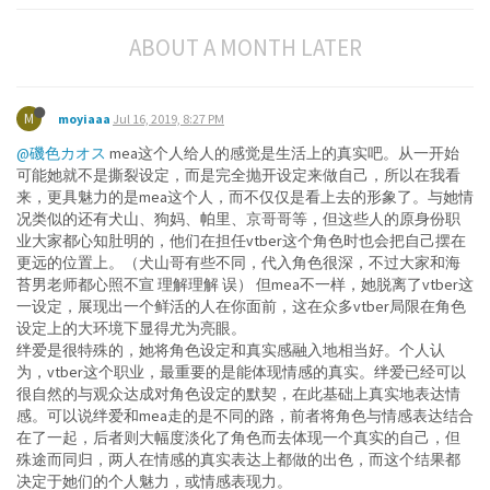
ABOUT A MONTH LATER
M
moyiaaa
Jul 16, 2019, 8:27 PM
@磯色カオス
mea这个人给人的感觉是生活上的真实吧。从一开始
可能她就不是撕裂设定，而是完全抛开设定来做自己，所以在我看
来，更具魅力的是mea这个人，而不仅仅是看上去的形象了。与她情
况类似的还有犬山、狗妈、帕里、京哥哥等，但这些人的原身份职
业大家都心知肚明的，他们在担任vtber这个角色时也会把自己摆在
更远的位置上。（犬山哥有些不同，代入角色很深，不过大家和海
苔男老师都心照不宣 理解理解 误） 但mea不一样，她脱离了vtber这
一设定，展现出一个鲜活的人在你面前，这在众多vtber局限在角色
设定上的大环境下显得尤为亮眼。
绊爱是很特殊的，她将角色设定和真实感融入地相当好。个人认
为，vtber这个职业，最重要的是能体现情感的真实。绊爱已经可以
很自然的与观众达成对角色设定的默契，在此基础上真实地表达情
感。可以说绊爱和mea走的是不同的路，前者将角色与情感表达结合
在了一起，后者则大幅度淡化了角色而去体现一个真实的自己，但
殊途而同归，两人在情感的真实表达上都做的出色，而这个结果都
决定于她们的个人魅力，或情感表现力。