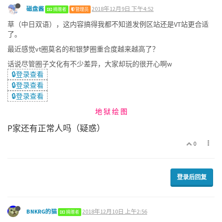
磁盘酱
2018年12月9日 下午4:52
捐赠者
管理员
草（中日双语），这内容搞得我都不知道发例区站还是VT站更合适
了。
最近感觉vt圈莫名的和银梦圈重合度越来越高了？
话说尽管圈子文化有不少差异，大家却玩的很开心啊w
🔒登录查看
🔒登录查看
🔒登录查看
地 狱 绘 图
P家还有正常人吗（疑惑）
0
登录后回复
BNKRG的猫
2018年12月10日 上午2:56
捐赠者