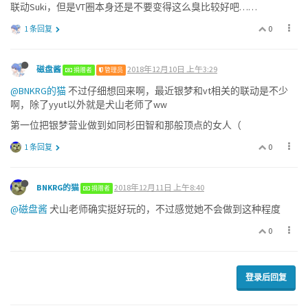
联动Suki，但是VT圈本身还是不要变得这么臭比较好吧……
0
1 条回复
磁盘酱
2018年12月10日 上午3:29
捐赠者
管理员
@BNKRG的猫
不过仔细想回来啊，最近银梦和vt相关的联动是不少
啊，除了yyut以外就是犬山老师了ww
第一位把银梦营业做到如同杉田智和那般顶点的女人（
0
1 条回复
BNKRG的猫
2018年12月11日 上午8:40
捐赠者
@磁盘酱
犬山老师确实挺好玩的，不过感觉她不会做到这种程度
0
登录后回复