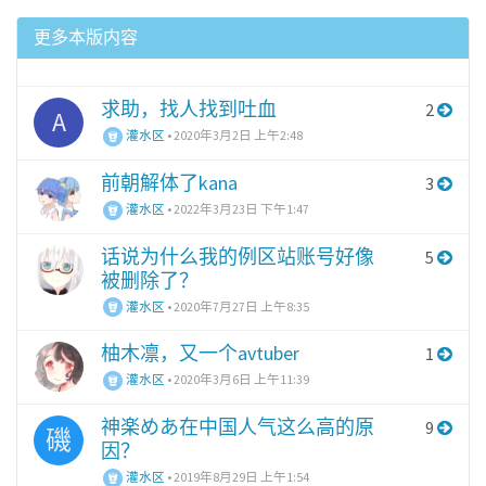
更多本版内容
求助，找人找到吐血
2
A
灌水区
•
2020年3月2日 上午2:48
前朝解体了kana
3
灌水区
•
2022年3月23日 下午1:47
话说为什么我的例区站账号好像
5
被删除了？
灌水区
•
2020年7月27日 上午8:35
柚木凛，又一个avtuber
1
灌水区
•
2020年3月6日 上午11:39
神楽めあ在中国人气这么高的原
9
磯
因？
灌水区
•
2019年8月29日 上午1:54