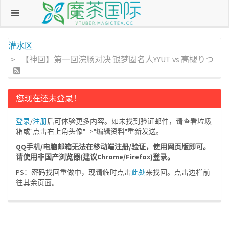
灌水区
【神回】第一回浣肠对决 银梦圈名人YYUT vs 高槻りつ
您现在还未登录！
登录
/
注册
后可体验更多内容。如未找到验证邮件，请查看垃圾
箱或"点击右上角头像"-->"编辑资料"重新发送。
QQ手机/电脑邮箱无法在移动端注册/验证，使用网页版即可。
请使用非国产浏览器(建议Chrome/Firefox)登录。
PS：密码找回重做中，现请临时点击
此处
来找回。点击边栏前
往其余页面。