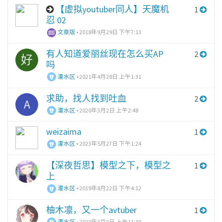
【虚拟youtuber同人】天魔机
1
忍 02
文章版
•
2018年9月29日 下午7:13
有人知道爱丽丝现在怎么买AP
2
好
吗
灌水区
•
2021年4月28日 上午1:31
求助，找人找到吐血
2
A
灌水区
•
2020年3月2日 上午2:48
weizaima
1
灌水区
•
2023年5月27日 下午1:24
【深夜哲思】模型之下，模型之
1
上
灌水区
•
2019年8月22日 下午4:12
柚木凛，又一个avtuber
1
灌水区
•
2020年3月6日 上午11:39