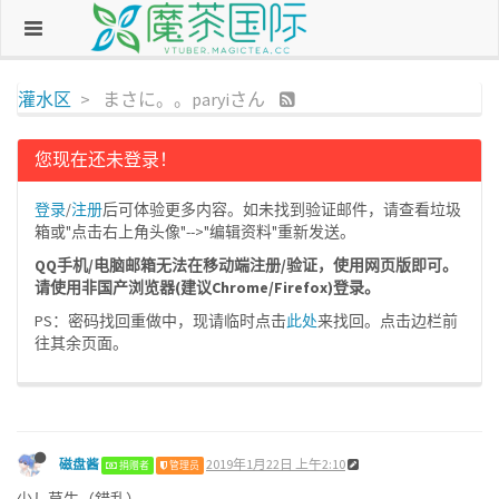
灌水区
まさに。。paryiさん
您现在还未登录！
登录
/
注册
后可体验更多内容。如未找到验证邮件，请查看垃圾
箱或"点击右上角头像"-->"编辑资料"重新发送。
QQ手机/电脑邮箱无法在移动端注册/验证，使用网页版即可。
请使用非国产浏览器(建议Chrome/Firefox)登录。
PS：密码找回重做中，现请临时点击
此处
来找回。点击边栏前
往其余页面。
磁盘酱
2019年1月22日 上午2:10
捐赠者
管理员