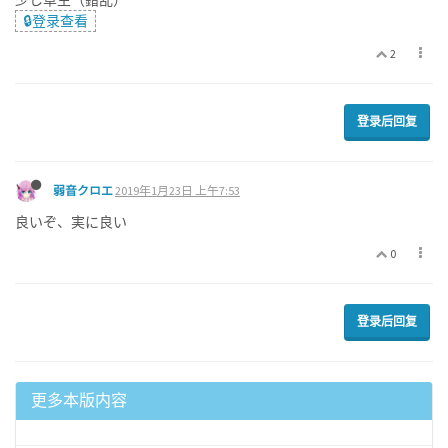
少し草生（錯乱）
🔒登录查看
2
登录后回复
弱音クロエ
2019年1月23日 上午7:53
良いぞ、実に良い
0
登录后回复
更多本版内容