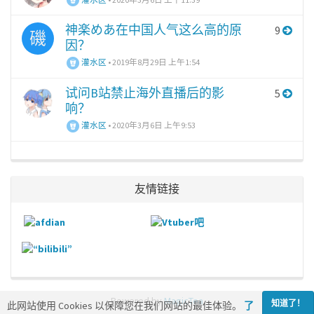
神楽めあ在中国人气这么高的原
9
磯
因？
灌水区
•
2019年8月29日 上午1:54
试问B站禁止海外直播后的影
5
响？
灌水区
•
2020年3月6日 上午9:53
友情链接
Powered by
MagicTea
知道了！
此网站使用 Cookies 以保障您在我们网站的最佳体验。
了