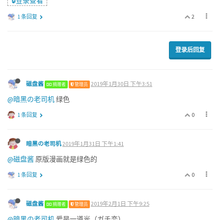
🔒登录查看
2
1 条回复
登录后回复
磁盘酱
2019年1月30日 下午3:51
捐赠者
管理员
@暗黑の老司机
绿色
0
1 条回复
暗黑の老司机
2019年1月31日 下午1:41
@磁盘酱
原版漫画就是绿色的
0
1 条回复
磁盘酱
2019年2月1日 下午9:25
捐赠者
管理员
@暗黑の老司机
爱是一道光（ガチ恋）