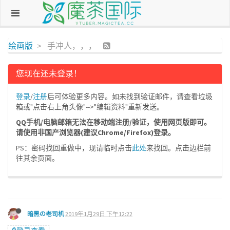
绘画版
手冲人，，，
您现在还未登录！
登录
/
注册
后可体验更多内容。如未找到验证邮件，请查看垃圾
箱或"点击右上角头像"-->"编辑资料"重新发送。
QQ手机/电脑邮箱无法在移动端注册/验证，使用网页版即可。
请使用非国产浏览器(建议Chrome/Firefox)登录。
PS：密码找回重做中，现请临时点击
此处
来找回。点击边栏前
往其余页面。
暗黑の老司机
2019年1月29日 下午12:22