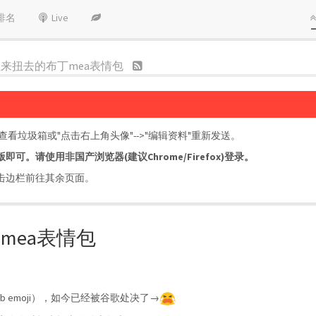
排名
Live
rm]扭来扭去的布丁mea表情包
垃圾箱或"点击右上角头像"-->"编辑资料"重新发送。
。请使用非国产浏览器(建议Chrome/Firefox)登录。
击边栏前往其余页面。
布丁mea表情包
 emoji），如今已经被谷歌处决了→