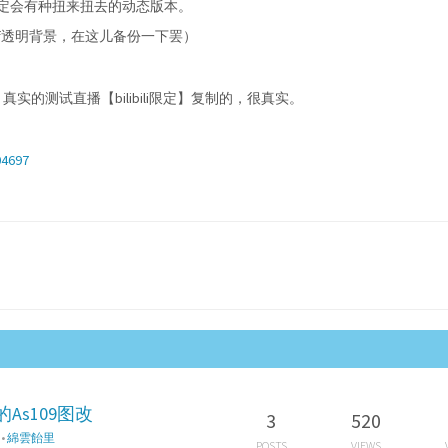
，说不定会有种扭来扭去的动态版本。
if透明背景，在这儿备份一下罢）
实的测试直播【bilibili限定】复制的，很真实。
604697
件的As109图改
3
520
•
綿雲飴里
POSTS
VIEWS