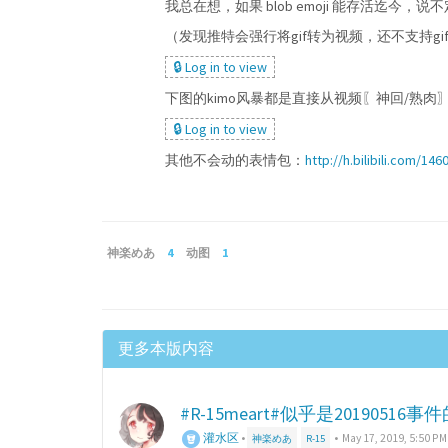
我总在想，如果 blob emoji 能存活迄今
（发现推特会强行将gif转为视频，还不支持g
🔒 Log in to view
下图的kimo风暴都是直接从视频〖神回/熟肉〗真
🔒 Log in to view
其他不会动的表情包：
http://h.bilibili.com/14
神楽めあ
4
动图
1
更多本版内容
#R-15meart#似乎是20190516事
灌水区
•
•
May 17, 2019, 5:50 PM
神楽めあ
R-15