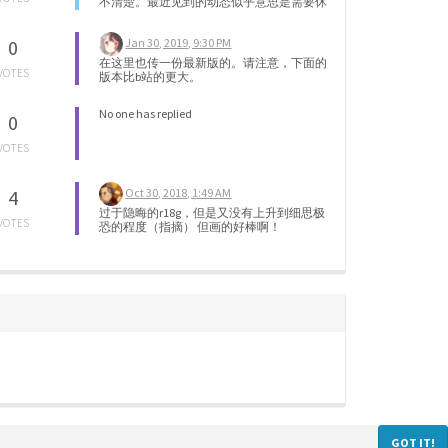
不清楚。最近见到的动态似乎意思是需要休
息。 和改图不同，从零起画图很累。 说句
不相干的，大概没有人乐见自己创作有时效
Jan 30, 2019, 9:30 PM
0
性的图是蹭不上热度直接速朽的。 （尤其像
我这样画得慢的，画的题材还是上个月的视
在这里也传一份最新版的。请注意，下面的
频 ）
VOTES
版本比b站的更大。
No one has replied
0
VOTES
Oct 30, 2018, 1:49 AM
4
过于隐晦的r18g，但是又没有上升到细思极
VOTES
恐的程度（指摘） 但画的好棒啊！
GOT IT!