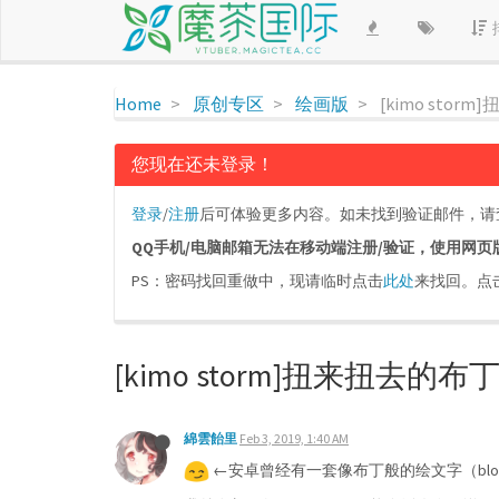
Home
原创专区
绘画版
[kimo sto
您现在还未登录！
登录
/
注册
后可体验更多内容。如未找到验证邮件，请查看
QQ手机/电脑邮箱无法在移动端注册/验证，使用网页版即可
PS：密码找回重做中，现请临时点击
此处
来找回。点
[kimo storm]扭来扭去的
綿雲飴里
Feb 3, 2019, 1:40 AM
←安卓曾经有一套像布丁般的绘文字（blob