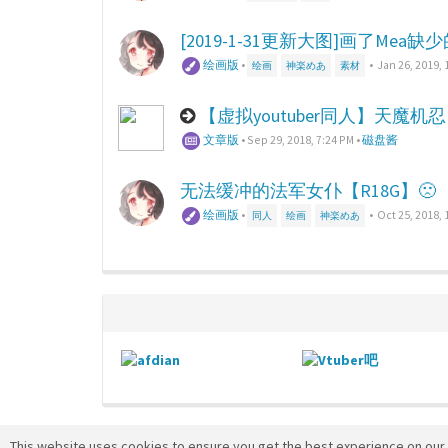
[2019-1-31更新大图]画了Mea
绘画版
•
•
Jan 26, 2019, 
绘画
神楽めあ
素材
【虚拟youtuber同人】天魔机忍 
文章版
•
Sep 29, 2018, 7:24 PM
•
磁盘酱
无法缓冲的法军女仆【R18G】🙁
绘画版
•
•
Oct 25, 2018, 
同人
绘画
神楽めあ
This website uses cookies to ensure you get the best experience on our