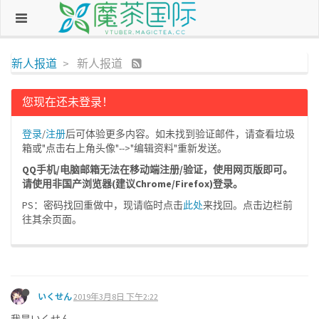
新人报道
新人报道
您现在还未登录！
登录
/
注册
后可体验更多内容。如未找到验证邮件，请查看垃圾
箱或"点击右上角头像"-->"编辑资料"重新发送。
QQ手机/电脑邮箱无法在移动端注册/验证，使用网页版即可。
请使用非国产浏览器(建议Chrome/Firefox)登录。
PS：密码找回重做中，现请临时点击
此处
来找回。点击边栏前
往其余页面。
いくせん
2019年3月8日 下午2:22