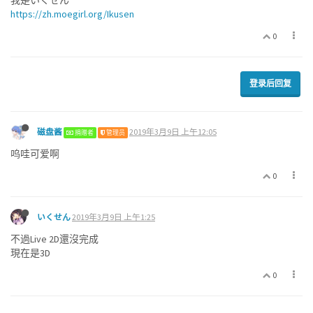
我是いくせん
https://zh.moegirl.org/Ikusen
0
登录后回复
磁盘酱
2019年3月9日 上午12:05
捐赠者
管理员
呜哇可爱啊
0
いくせん
2019年3月9日 上午1:25
不過Live 2D還沒完成
現在是3D
0