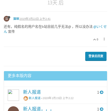
13天 后
深
深圳
2019年3月22日 上午2:41
还有，纯假名的用户名在b站目前几乎无法@ ，所以没办法
@いくせ
ん
宣传
0
登录后回复
更多本版内容
新人报道
1
新人报道
•
2020年1月15日 上午2:22
新人报道，，，
1