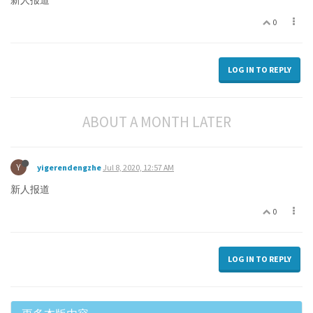
新人报道
0
LOG IN TO REPLY
ABOUT A MONTH LATER
Y
yigerendengzhe
Jul 8, 2020, 12:57 AM
新人报道
0
LOG IN TO REPLY