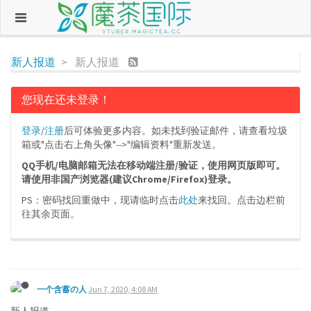
新人报道
新人报道
您现在还未登录！
登录
/
注册
后可体验更多内容。如未找到验证邮件，请查看垃圾
箱或"点击右上角头像"-->"编辑资料"重新发送。
QQ手机/电脑邮箱无法在移动端注册/验证，使用网页版即可。
请使用非国产浏览器(建议Chrome/Firefox)登录。
PS：密码找回重做中，现请临时点击
此处
来找回。点击边栏前
往其余页面。
一个含蓄の人
Jun 7, 2020, 4:08 AM