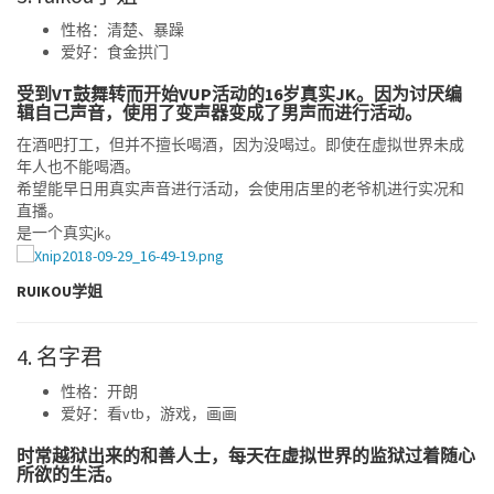
性格：清楚、暴躁
爱好：食金拱门
受到VT鼓舞转而开始VUP活动的16岁真实JK。因为讨厌编
辑自己声音，使用了变声器变成了男声而进行活动。
在酒吧打工，但并不擅长喝酒，因为没喝过。即使在虚拟世界未成
年人也不能喝酒。
希望能早日用真实声音进行活动，会使用店里的老爷机进行实况和
直播。
是一个真实jk。
RUIKOU学姐
4. 名字君
性格：开朗
爱好：看vtb，游戏，画画
时常越狱出来的和善人士，每天在虚拟世界的监狱过着随心
所欲的生活。