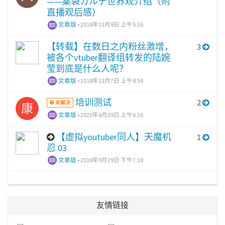
——薬袋カルテ世界观介绍（附
直播观后感）
文章版
•
2018年11月8日 上午5:16
【转载】在数日之内粉丝激增，
3
被各个vtuber翻译组转发的陆婉
莹到底是什么人呢？
文章版
•
2018年11月7日 上午8:54
培训测试
2
未解决
康
文章版
•
2020年8月29日 上午6:26
【虚拟youtuber同人】天魔机
1
忍 03
文章版
•
2018年9月29日 下午7:18
友情链接