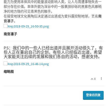
能力为使用本体风中的能量波动影响人类，让人与周遭事物失去一
部分存在价值。本体外貌为深谷中的一股裹挟砂砾的黑紫色风暴稍
净的地方隐约可见青黑色的触手。
在接受地球文化熏陶后决定通过出道成为爱抖露控制地球，艺名
南
宫凛子
。
南宫凛子
P.S：我们中的一些人已经出道并且展开活动很久了，有
些人正在重启自己的企划，有些人已经临近出道，希望
大家能关注后续的发展和我们各自的活动，感谢支持。
缩略图
0
登录后回复