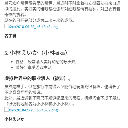
最喜欢吃蟹黄蛋卷里的蟹黄，最近时不时拿着拍立得四处拍来自虚
拟的朋友，实打实的粗眼镜框派却对细眼镜情有独钟，对卫衣有着
奇怪的执着。
现在的目标是部分成为二次三次的成员。
名字君
5. 小林えいか（小林eika）
性格：经常陷入美好幻想的乐天派
爱好：享受游戏生活
虚拟世界中的职业浪人（被迫）。
虽然是棋手，但在旅行中觉得入乡随俗地玩游戏很有趣，也增长了
不少奇奇怪怪的知识。
此外，最近遇到了两只不知道哪里来的黑猫，机缘巧合下成了朋友
（很便利地起名为小小林和小小小林）。
小林えいか