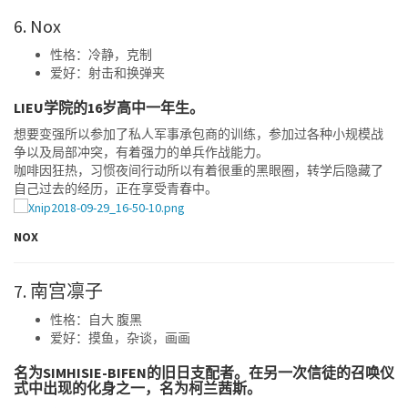
6. Nox
性格：冷静，克制
爱好：射击和换弹夹
LIEU学院的16岁高中一年生。
想要变强所以参加了私人军事承包商的训练，参加过各种小规模战
争以及局部冲突，有着强力的单兵作战能力。
咖啡因狂热，习惯夜间行动所以有着很重的黑眼圈，转学后隐藏了
自己过去的经历，正在享受青春中。
NOX
7. 南宫凛子
性格：自大 腹黑
爱好：摸鱼，杂谈，画画
名为SIMHISIE-BIFEN的旧日支配者。在另一次信徒的召唤仪
式中出现的化身之一，名为柯兰茜斯。