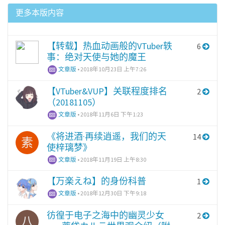
更多本版内容
【转载】热血动画般的VTuber轶
6
事：绝对天使与她的魔王
文章版
•
2018年10月23日 上午7:26
【VTuber&VUP】关联程度排名
2
（20181105）
文章版
•
2018年11月6日 下午1:23
《将进酒·再续逍遥，我们的天
14
素
使梓璃梦》
文章版
•
2018年11月19日 上午8:30
【万楽えね】的身份科普
1
文章版
•
2018年12月30日 下午9:18
彷徨于电子之海中的幽灵少女
2
八