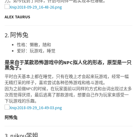
力。如今找到了同伴，计划与同伴一起实现本社爆破。
ALEX TAURUS
2. 阿怖兔
性格：懒散，随和
爱好：玩游戏，睡觉
是来自于某款恐怖游戏中的NPC拟人化的形态，原型是一只
黑兔子。
平时白天基本上都在睡觉，只有在晚上才会起来玩游戏，经常一幅
无精打采的样子，喜欢尝试各种恐怖游戏和格斗游戏。
因为之前做NPC的时候，在玩家面前以同样的方式和台词出现过太多
次而觉得厌烦，最后逃离了那款游戏，想要自己作为玩家来感受一
下玩游戏的乐趣。
阿怖兔
3. ruikou学姐