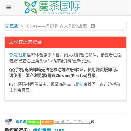
文章版
CHAs——虚拟世界人们的故事
您现在还未登录！
登录
/
注册
后可体验更多内容。如未找到验证邮件，请查看垃圾
箱或"点击右上角头像"-->"编辑资料"重新发送。
QQ手机/电脑邮箱无法在移动端注册/验证，使用网页版即可。
请使用非国产浏览器(建议Chrome/Firefox)登录。
PS：密码找回重做中，现请临时点击
此处
来找回。点击边栏前
往其余页面。
磁盘酱
2018年9月29日 下午9:14
捐赠者
管理员
授权搬运于：
虚拟病毒_ALEX