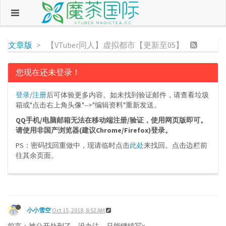
文章版
【VTuber同人】虚拟都市【更新至05】
您现在还未登录！
登录
/
注册
后可体验更多内容。如未找到验证邮件，请查看垃圾
箱或"点击右上角头像"-->"编辑资料"重新发送。
QQ手机/电脑邮箱无法在移动端注册/验证，使用网页版即可。
请使用非国产浏览器(建议Chrome/Firefox)登录。
PS：密码找回重做中，现请临时点击
此处
来找回。点击边栏前
往其余页面。
小小雪空
Oct 15, 2018, 8:52 AM