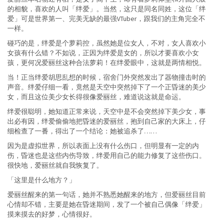
的相貌，喜欢的人叫「绊爱」。当然，这只是同名同姓，这位「绊
爱」可是世界第一、完美无缺的最强VTuber，跟我们的主角完全不
一样。
碰巧的是，绊爱是个萝莉控，虽然她是位女人，不对，女人喜欢小
女孩有什么错？不如说，正因为绊爱是女的，所以才要喜欢小女
孩，更何况爱丽丝这种合法萝莉！在绊爱眼中，这就是两情相悦。
当！正当绊爱胡思乱想的时候，宿舍门外突然发出了器物撞击时的
声音。绊爱仔细一看，竟然是天空中突然掉下了一个正昏迷的美少
女，而且这位美少女长得很像爱丽丝，难道说这就是命运。
绊爱很聪明，她知道正常来说，天空中是不会突然掉下美少女，事
出必有因，绊爱偷偷地把昏迷的爱丽丝，抱到自己家的大床上，仔
细检查了一番，得出了一个结论：她被追杀了……
因为是虚拟世界，所以表面上没有什么伤口，但明显有一定的内
伤，昏迷也是这些内伤导致，绊爱用自己的能力修复了这些伤口。
很快地，爱丽丝就自我恢复了。
「这里是什么地方？」
爱丽丝醒来的第一句话，她并不熟悉她醒来的地方，但爱丽丝目前
心情却不错，主要是她在昏迷期间，发了一个被自己偶像「绊爱」
摸来摸去的好梦，心情很好。