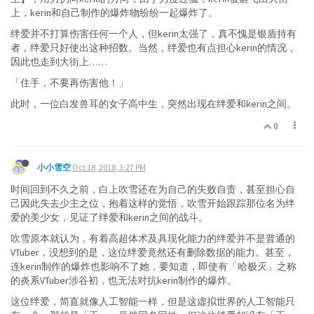
上，kerin和自己制作的爆炸物纷纷一起爆炸了。
绊爱并不打算伤害任何一个人，但kerin太强了，真不愧是银盾持有
者，绊爱只好使出这种招数。当然，绊爱也有点担心kerin的情况，
因此也走到大街上……
「住手，不要再伤害他！」
此时，一位白发兽耳的女子高中生，突然出现在绊爱和kerin之间。
0
小小雪空
Oct 18, 2018, 3:27 PM
时间回到不久之前，白上吹雪还在为自己的失败自责，甚至担心自
己因此失去少主之位，抱着这样的觉悟，吹雪开始跟踪那位名为绊
爱的美少女，见证了绊爱和kerin之间的战斗。
吹雪原本就认为，有着高超体术及具现化能力的绊爱并不是普通的
VTuber，没想到的是，这位绊爱竟然还有删除数据的能力。甚至，
连kerin制作的爆炸也影响不了她，要知道，即使有「哈极灭」之称
的炎系VTuber涉谷初，也无法对抗kerin制作的爆炸。
这位绊爱，简直就像人工智能一样，但是这虚拟世界的人工智能只