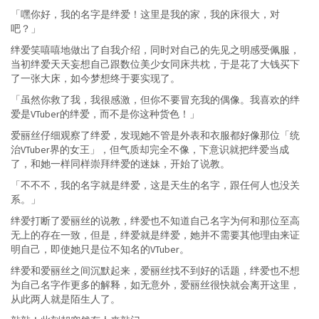
「嘿你好，我的名字是绊爱！这里是我的家，我的床很大，对
吧？」
绊爱笑嘻嘻地做出了自我介绍，同时对自己的先见之明感受佩服，
当初绊爱天天妄想自己跟数位美少女同床共枕，于是花了大钱买下
了一张大床，如今梦想终于要实现了。
「虽然你救了我，我很感激，但你不要冒充我的偶像。我喜欢的绊
爱是VTuber的绊爱，而不是你这种货色！」
爱丽丝仔细观察了绊爱，发现她不管是外表和衣服都好像那位「统
治VTuber界的女王」，但气质却完全不像，下意识就把绊爱当成
了，和她一样同样崇拜绊爱的迷妹，开始了说教。
「不不不，我的名字就是绊爱，这是天生的名字，跟任何人也没关
系。」
绊爱打断了爱丽丝的说教，绊爱也不知道自己名字为何和那位至高
无上的存在一致，但是，绊爱就是绊爱，她并不需要其他理由来证
明自己，即使她只是位不知名的VTuber。
绊爱和爱丽丝之间沉默起来，爱丽丝找不到好的话题，绊爱也不想
为自己名字作更多的解释，如无意外，爱丽丝很快就会离开这里，
从此两人就是陌生人了。