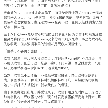
有一个，那就是「王」。虽然同名同姓，但这位绊爱却没有「王」
的地位，却有着「王」的才能，她究竟是谁？
更重要的是，kerin被绊爱重伤了，而绊爱正慢慢靠近kerin，一看就
知想杀人灭口。 kerin是吹雪小时候憧憬的偶像，即使吹雪已经有了
夏色祭这位女朋友，也无法对kerin见死不救，更何况祭她的出轨如
呼吸一样自然。
至于为什么kerin是吹雪小时候憧憬的偶像？因为吹雪小时候出活在
精灵之森附近，经常看到kerin骑着导弹去精灵之森，虽然每次都是
失败收场，但其浪漫唯美的过程却是无数人所憧憬的。
「住手，不要再伤害他！」
吹雪也知道，并没有人期待自己，连银盾的kerin都打不过绊爱，更
不用说吹雪。但是，这不是赢不赢得了的问题，而是她作为一只狐
狸，必须站在这里保护kerin，这就是VTuber。
当然，吹雪也不是笨蛋，不会跟绊爱硬碰硬，做出这种必败的行
为。吹雪准备了一种叫加特林机枪的特殊道具，希望能借此收拾
她，告诉她「人被枪打中就会受伤」的道理。
由于吹雪突然的出场，绊爱惊呆了。吹雪利用这段时间差，启动了
加特林机枪，经吹雪的计算，现在绊爱离吹雪的距离有上百米，即
使她想冲过来也冲不过来，可以说赢了！