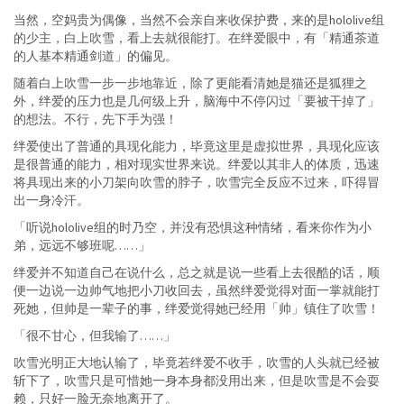
当然，空妈贵为偶像，当然不会亲自来收保护费，来的是hololive组
的少主，白上吹雪，看上去就很能打。在绊爱眼中，有「精通茶道
的人基本精通剑道」的偏见。
随着白上吹雪一步一步地靠近，除了更能看清她是猫还是狐狸之
外，绊爱的压力也是几何级上升，脑海中不停闪过「要被干掉了」
的想法。不行，先下手为强！
绊爱使出了普通的具现化能力，毕竟这里是虚拟世界，具现化应该
是很普通的能力，相对现实世界来说。绊爱以其非人的体质，迅速
将具现出来的小刀架向吹雪的脖子，吹雪完全反应不过来，吓得冒
出一身冷汗。
「听说hololive组的时乃空，并没有恐惧这种情绪，看来你作为小
弟，远远不够班呢……」
绊爱并不知道自己在说什么，总之就是说一些看上去很酷的话，顺
便一边说一边帅气地把小刀收回去，虽然绊爱觉得对面一掌就能打
死她，但帅是一辈子的事，绊爱觉得她已经用「帅」镇住了吹雪！
「很不甘心，但我输了……」
吹雪光明正大地认输了，毕竟若绊爱不收手，吹雪的人头就已经被
斩下了，吹雪只是可惜她一身本身都没用出来，但是吹雪是不会耍
赖，只好一脸无奈地离开了。