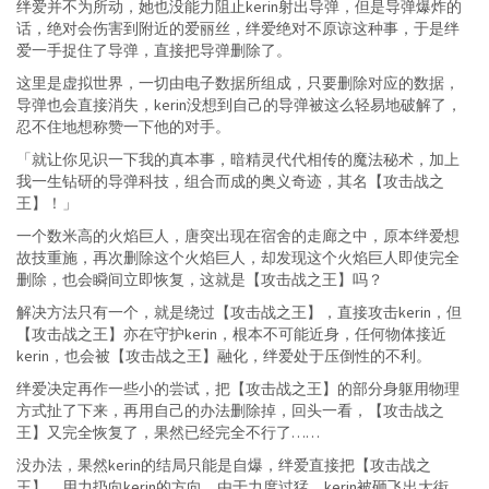
绊爱并不为所动，她也没能力阻止kerin射出导弹，但是导弹爆炸的
话，绝对会伤害到附近的爱丽丝，绊爱绝对不原谅这种事，于是绊
爱一手捉住了导弹，直接把导弹删除了。
这里是虚拟世界，一切由电子数据所组成，只要删除对应的数据，
导弹也会直接消失，kerin没想到自己的导弹被这么轻易地破解了，
忍不住地想称赞一下他的对手。
「就让你见识一下我的真本事，暗精灵代代相传的魔法秘术，加上
我一生钻研的导弹科技，组合而成的奥义奇迹，其名【攻击战之
王】！」
一个数米高的火焰巨人，唐突出现在宿舍的走廊之中，原本绊爱想
故技重施，再次删除这个火焰巨人，却发现这个火焰巨人即使完全
删除，也会瞬间立即恢复，这就是【攻击战之王】吗？
解决方法只有一个，就是绕过【攻击战之王】，直接攻击kerin，但
【攻击战之王】亦在守护kerin，根本不可能近身，任何物体接近
kerin，也会被【攻击战之王】融化，绊爱处于压倒性的不利。
绊爱决定再作一些小的尝试，把【攻击战之王】的部分身躯用物理
方式扯了下来，再用自己的办法删除掉，回头一看，【攻击战之
王】又完全恢复了，果然已经完全不行了……
没办法，果然kerin的结局只能是自爆，绊爱直接把【攻击战之
王】，用力扔向kerin的方向，由于力度过猛，kerin被砸飞出大街