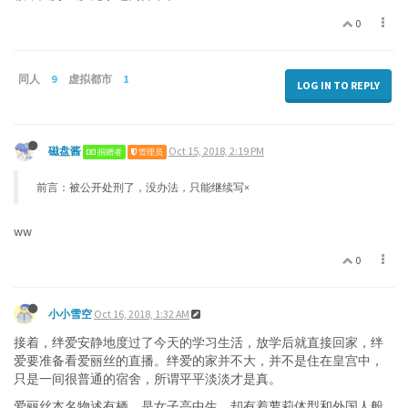
0
同人
9
虚拟都市
1
LOG IN TO REPLY
磁盘酱
Oct 15, 2018, 2:19 PM
捐赠者
管理员
前言：被公开处刑了，没办法，只能继续写×
ww
0
小小雪空
Oct 16, 2018, 1:32 AM
接着，绊爱安静地度过了今天的学习生活，放学后就直接回家，绊
爱要准备看爱丽丝的直播。绊爱的家并不大，并不是住在皇宫中，
只是一间很普通的宿舍，所谓平平淡淡才是真。
爱丽丝本名物述有栖，是女子高中生，却有着萝莉体型和外国人般