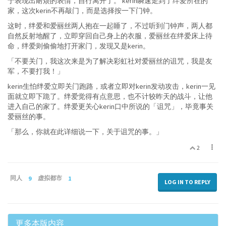
于表现出耐烦的表情，自行离开了。 kerin瞬速走到了绊爱所在的
家，这次kerin不再敲门，而是选择按一下门钟。
这时，绊爱和爱丽丝两人抱在一起睡了，不过听到门钟声，两人都
自然反射地醒了，立即穿回自己身上的衣服，爱丽丝在绊爱床上待
命，绊爱则偷偷地打开家门，发现又是kerin。
「不要关门，我这次来是为了解决彩虹社对爱丽丝的诅咒，我是友
军，不要打我！」
kerin生怕绊爱立即关门跑路，或者立即对kerin发动攻击，kerin一见
面就立即下跪了。绊爱觉得有点意思，也不计较昨天的战斗，让他
进入自己的家了。绊爱更关心kerin口中所说的「诅咒」，毕竟事关
爱丽丝的事。
「那么，你就在此详细说一下，关于诅咒的事。」
2
同人
9
虚拟都市
1
LOG IN TO REPLY
更多本版内容