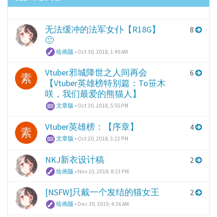
无法缓冲的法军女仆【R18G】
8
🙁
绘画版
•
Oct 30, 2018, 1:49 AM
Vtuber邪城降世之人间再会
6
素
【Vtuber英雄榜特别篇：To笹木
咲，我们最爱的熊猫人】
文章版
•
Oct 30, 2018, 5:55 PM
Vtuber英雄榜：【序章】
4
素
文章版
•
Oct 20, 2018, 3:22 PM
NKJ新衣设计稿
2
绘画版
•
Nov 10, 2018, 8:23 PM
[NSFW]只戴一个发结的猫女王
2
绘画版
•
Dec 30, 2019, 4:36 AM