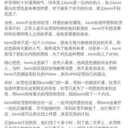
作导弹时十分潇洒帅气，但本质上kerin是一位内向的人，加上kerin
看出吹雪也是有事找绊爱，对于破坏了对方的行动，更让kerin不好
意思了。
当然，kerin不会告诉吹雪，绊爱的家在哪里。 kerin知道绊爱和吹雪
关系不好，正常人是不会用加特林机枪扫射朋友，kerin可不想浪费
时间在调停两人之间的矛盾，他有更重要的使命。
kerin原本只是一位个人VTuber，跟各方势力都保持良好的关系，因
此也获得大量的人气，最终成为了银盾持有者，但是有一天，kerin
发现了彩虹社内部的黑暗，为了对抗这种黑暗，kerin加入了UPD8。
细心想想，kerin太急燥了，在外人看来，他就是想捕捉幼女的坏
人，当时，kerin就应该好好地解释清楚，而不是发动攻击，明明
kerin只想捕捉彩虹社的VTuber，来向UPD8证明自己的观点。
幸好，吹雪也没看到kerin敲门的一幕，否则一切都说不通，吹雪只
知道绊爱住在这里附近的宿舍，吹雪只是为了一些恩怨而来到这
里，而kerin却有重大的理想和觉悟，因此kerin想了一个办法。
kerin和吹雪暂时联合在一起，一起寻找绊爱的住处，而kerin会避开
一切的正确答案，尽可能拖时间，等到吹雪不耐烦了，自行离开了
后，kerin就可以再次找上绊爱，真是完美的计划。
正如kerin计划所想，他们找了十多小时，到了第二天早上，吹雪终