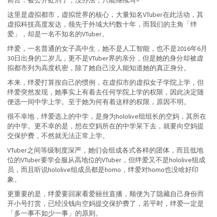
前言：被公开处刑了，没办法，只能继续写×
这里是虚拟都市，虚拟世界的核心，大量知名VTuber在此活动，其
虚拟科技高度发达，领先于外域大约数十年，而我们的主角「绊
爱」，却是一名不知名的VTuber。
绊爱，一名普通的女子高中生，她不是人工智能，也不是2016年6月
30日出身的二岁儿，更不是VTuber界的亲分，但是她的身分却被虚
拟都市列为高度机密，除了她自己没人能知道她的真正身分。
本来，绊爱打算按自己的惯例，在虚拟市的虚拟女子学院上学，但
绊爱突然发现，她事实上有着去任何学院上学的权限，因此决定随
便选一间中学上学。至于她为何有着这样的权限，原因不明。
很不幸地，绊爱选上的中学，是身为hololive组组长的空妈，其所在
的中学。更不幸的是，想在空妈所在的中学呆下去，就要向空妈提
交保护费，不然就无法正常上学。
VTuber之间等级制度深严，她们会组成各式各样的团体，而且低地
位的VTuber要学会服从高地位的VTuber，但绊爱又不是hololive组成
员，而且听说hololive组成员都是homo，绊爱对homo也没啥好印
象。
更重要的是，绊爱要回家看爱丽丝直播，顺便为了隐藏自己身份而
开小号打赏，已经没钱向空妈提交保护费了，若平时，绊爱一定是
「多一事不如少一事」的原则。