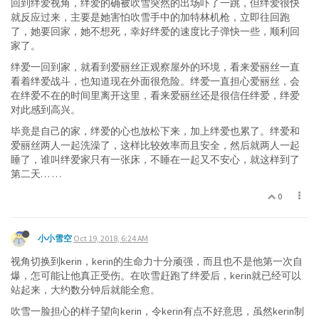
回到绊爱视角，绊爱的确被吹雪突然的出场吓了一跳，但绊爱很快
就反应过来，主要是她害怕吹雪手中的加特林机枪，立即往回跑
了，她要回家，她不想死，幸好绊爱的速度比子弹快一些，顺利回
家了。
绊爱一回到家，就看到爱丽丝正观察屋外的环境，看来爱丽丝一直
看着绊爱战斗，也知道现在外面很危险。绊爱一直担心爱丽丝，会
在绊爱不在的时间里离开这里，看来爱丽丝还是很信任绊爱，绊爱
对此感到高兴。
毕竟是自己的家，绊爱的心也放松下来，加上绊爱也累了。绊爱和
爱丽丝两人一起洗澡了，这样比较效率而且安全，然后就两人一起
睡了，谁叫绊爱家只有一张床，不睡在一起又不安心，就这样到了
第二天… …
0
小小雪空
Oct 19, 2018, 6:24 AM
视角切换到kerin，kerin的生命力十分顽强，而且也不是他第一次自
爆，怎可能让他真正受伤。在吹雪赶跑了绊爱后，kerin就已经可以
站起来，大约数分钟后就能全愈。
吹雪一脸担心的样子望向kerin，令kerin有点不好意思，虽然kerin制