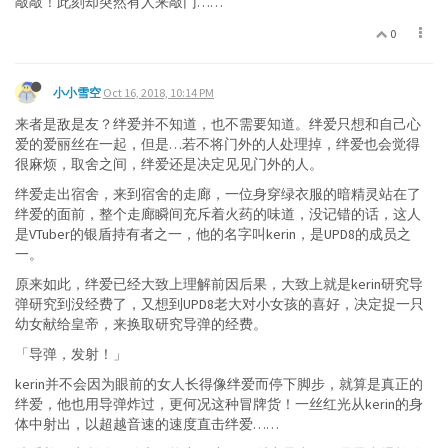
敲敲！此刻却突然有人来敲门……
0
小小雪空
Oct 16, 2018, 10:14 PM
来者是敌是友？绊爱并不知道，也不需要知道。绊爱只想和自己心
爱的爱丽丝在一起，但是…若不将门外的人处理掉，绊爱也会觉得
很麻烦，取舍之间，绊爱还是决定见见门外的人。
绊爱走出宿舍，来到宿舍的走廊，一位身穿绿衣服的暗精灵站在了
绊爱的面前，整个走廊瞬间充斥着火药的味道，没记错的话，这人
是VTuber的银盾持有者之一，他的名字叫kerin，是UPD8的成员之
一。
原来如此，绊爱已经大致上理解前因后果，大致上就是kerin研究导
弹研究到没经费了，又想到UPD8老大对小女孩的喜好，决定捉一只
幼女献给皇帝，来换取研究导弹的经费。
「导弹，发射！」
kerin并不会因为眼前的女人长得像绊爱而停下脚步，就算是真正的
绊爱，他也用导弹炸过，更何况这种冒牌货！一丝红光从kerin的身
体中射出，以超越音速的速度直击绊爱……