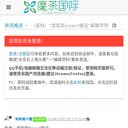
资讯推送
（留档）“游戏部project搬运”解散声明
您现在还未登录！
登录
/
注册
后可体验更多内容。如未找到验证邮件，请查看垃圾
箱或"点击右上角头像"-->"编辑资料"重新发送。
QQ手机/电脑邮箱无法在移动端注册/验证，使用网页版即可。
请使用非国产浏览器(建议Chrome/Firefox)登录。
PS：密码找回重做中，现请临时点击
此处
来找回。点击边栏前
往其余页面。
染煞箱子醬
2018年10月17日 上午10:08
捐赠者