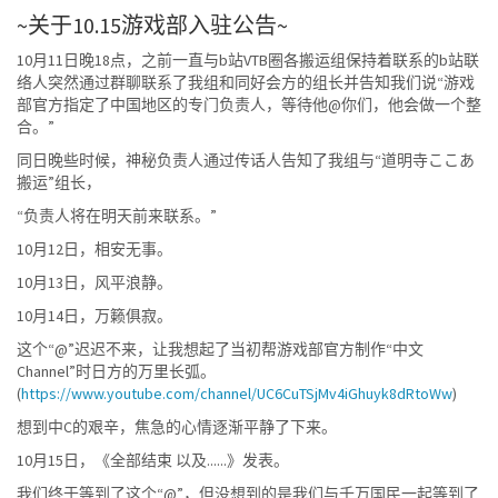
~关于10.15游戏部入驻公告~
10月11日晚18点，之前一直与b站VTB圈各搬运组保持着联系的b站联
络人突然通过群聊联系了我组和同好会方的组长并告知我们说“游戏
部官方指定了中国地区的专门负责人，等待他@你们，他会做一个整
合。”
同日晚些时候，神秘负责人通过传话人告知了我组与“道明寺ここあ
搬运”组长，
“负责人将在明天前来联系。”
10月12日，相安无事。
10月13日，风平浪静。
10月14日，万籁俱寂。
这个“@”迟迟不来，让我想起了当初帮游戏部官方制作“中文
Channel”时日方的万里长弧。
(
https://www.youtube.com/channel/UC6CuTSjMv4iGhuyk8dRtoWw
)
想到中C的艰辛，焦急的心情逐渐平静了下来。
10月15日，《全部结束 以及......》发表。
我们终于等到了这个“@”，但没想到的是我们与千万国民一起等到了