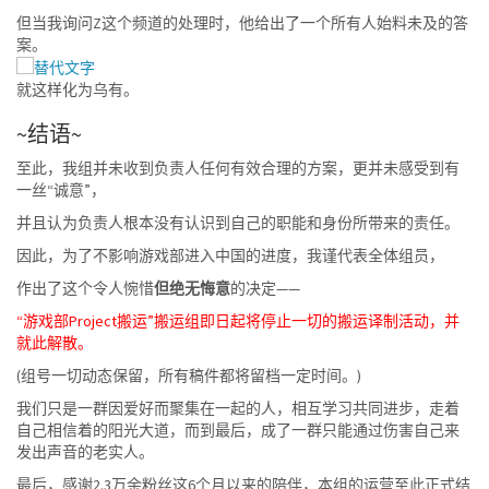
但当我询问Z这个频道的处理时，他给出了一个所有人始料未及的答
案。
就这样化为乌有。
~结语~
至此，我组并未收到负责人任何有效合理的方案，更并未感受到有
一丝“诚意”，
并且认为负责人根本没有认识到自己的职能和身份所带来的责任。
因此，为了不影响游戏部进入中国的进度，我谨代表全体组员，
作出了这个令人惋惜
但绝无悔意
的决定——
“游戏部Project搬运”搬运组即日起将停止一切的搬运译制活动，并
就此解散。
(组号一切动态保留，所有稿件都将留档一定时间。)
我们只是一群因爱好而聚集在一起的人，相互学习共同进步，走着
自己相信着的阳光大道，而到最后，成了一群只能通过伤害自己来
发出声音的老实人。
最后，感谢2.3万余粉丝这6个月以来的陪伴，本组的运营至此正式结