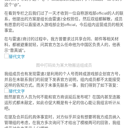
这个“@”。
在看到专栏之后我们过了一天才收到一位自称游戏部official的人的联
系，他提出的方案是组长由雷速Z全权担任，然后双组都解散，成员
有愿意的可以直接进入游戏部企划official，今后组内运营成员的相关
事宜。
在与雷速Z商讨的过程中，我方曾要求过共享合同、邮件等相关材
料，都被避重就轻，问其官方怎么任命他为中国区负责人的，他表
示“靠真诚”。
图中打码处为某大物搬运组成员
我组成员也有发现雷速Z是利用的个人号而转成游戏部企划官方号，
并且在未联系我们的前提下发表官方说明，组内成员都不太能接受
这样的告知方式。而关于未事先联系一事，我们得到了如下答复：
既然是官方人员为何不能和官方商谈延后发布呢？在国内甚至连搬
运形式都未敲定，如此仓促大概是有十足的信心能让我组言听计从
吧。
在提及合并后的具体事宜时，对方似乎并没有想要将我方成员纳入
管理组的考虑，在我方多次询问下才给出了模棱两可的回答，我组