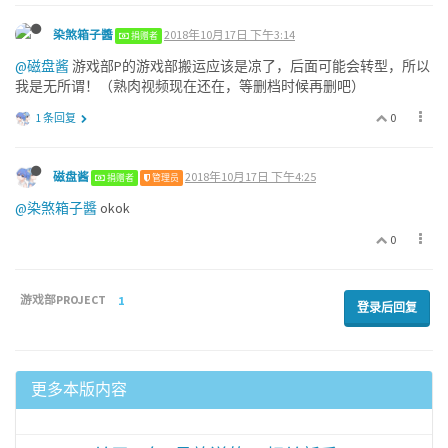
染煞箱子醬
2018年10月17日 下午3:14
捐赠者
@磁盘酱
游戏部P的游戏部搬运应该是凉了，后面可能会转型，所以
我是无所谓！（熟肉视频现在还在，等删档时候再删吧）
0
1 条回复
磁盘酱
2018年10月17日 下午4:25
捐赠者
管理员
@染煞箱子醬
okok
0
游戏部PROJECT
1
登录后回复
更多本版内容