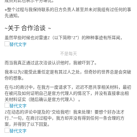
成员对此也表示十分堪忧。
※整个过程与我保持联系的日方负责人甚至并未对我组有过任何的事
先通知。
~关于 合作洽谈 ~
虽然早些时候也对雷速Z（以下简称“Z”）的种种事迹有所耳闻，
不是每天
而当我真正通过这次洽谈认识他时，我被吓到了。
我本以为Z能受此重任定是有其过人之处，但奇妙的世界总是会突破
你的想象。
在与Z的商讨中，在我方一度请求下，迟迟不愿共享相关材料，最初
在被问及如何证明自己是官方代理人的情况下，并没有直接拿出相
关材料证实（随后确认是官方代理人） 。
Z在动态的评论中提及的“交给我吧！我来处理！要想个好办法才
行...”一句，在商讨过程中，我方却并没有得到任何一条合理的方
案，并得到了以下回复。