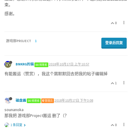
束。
感谢。
0
游戏部PROJECT
1
登录后回复
BNKRG的猫
2018年10月17日 上午10:57
捐赠者
有能搬运（赞赏），我这个屑默默回去把我的帖子编辑掉
1
磁盘酱
2018年10月17日 下午3:08
捐赠者
管理员
sounanoka
那我把 游戏部Project搬运 删了（？
0
1 条回复