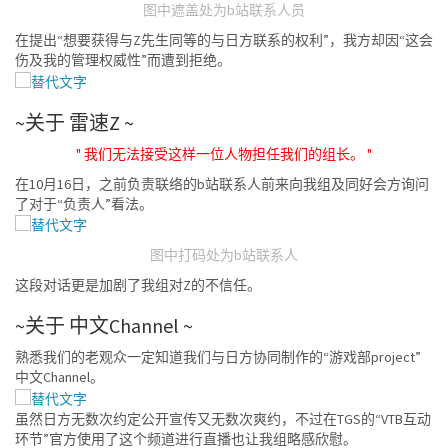
图中遮盖处为b站联系人员
在提出“想要获得与Z先生同等的与日方联系的权利”，我方却因“这会
伤及我的管理权威性”而遭到拒绝。
~关于 雷速Z ~
" 我们无法接受这样一位人物担任我们的组长。 "
在10月16日，之前负责联络的b站联系人前来向我组及同好会方询问
了对于“负责人”看法。
图中打码处为b站联系人
这段对话更是加剧了我组对Z的不信任。
~关于 中文Channel ~
熟悉我们的老观众一定知道我们与日方协同制作的“游戏部project”
中文Channel。
虽然日方无数次约定公开宣传又无数次爽约，不过在TGS的“VTB互动
环节”官方使用了这个频道进行直播也让我组略感欣慰。