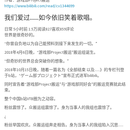
作者：游戏部Project搬运
https://www.bilibili.com/read/cv1344699
我们爱过......如今依旧笑着歌唱。
日常 5小时前 1.5万阅读827喜欢859评论
世界是很奇妙的。
“你曾自负地以为自己能预料到接下来发生的一切。”
2018年4月6日晚，“游戏部Project搬运”搬运组诞生。
“但奇妙的世界总会突破你的想象。”
2018年10月15日晚，随着一篇名为《全部结束 以及......》的专栏刊登
于b站，“ゲーム部プロジェクト”宣布正式进军bilibili。
同时宣告着“游戏部Project搬运”与“游戏部同好会”的搬运竞赛就此结
束。
整个中国b站VTB圈为之动容。
粉丝震惊了。众搬运组震惊了。身为当事人的我组也震惊了。
¿
粉丝举国欢庆。众搬运组奔走相告。身为当事人的我组陷入沉思......