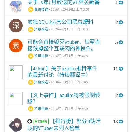
关于19年1月放送的VT相关新番
1
资讯推送
•
2018年12月24日 上午2:53
虚拟DD/JJ运营公司黑幕爆料
2
深
资讯推送
•
2019年5月13日 下午10:00
可能会直接毁灭Vtuber，甚至直
5
素
接毁掉整个互联网的神操作。
资讯推送
•
2018年12月1日 上午3:25
【4chan】关于azulim推特事件
11
的最新讨论（持续翻译中）
资讯推送
•
2018年11月9日 上午6:06
【炎上事件】azulim将被强制转
2
移？
资讯推送
•
2018年11月8日 上午2:50
【排行榜】部分B站活
18
已解决
跃的VTuber未列入榜单