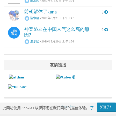
灌水区
•
2023年5月27日 下午1:24
前朝解体了kana
3
灌水区
•
2022年3月23日 下午1:47
神楽めあ在中国人气这么高的原
9
磯
因？
灌水区
•
2019年8月29日 上午1:54
友情链接
Powered by
MagicTea
知道了！
此网站使用 Cookies 以保障您在我们网站的最佳体验。
了