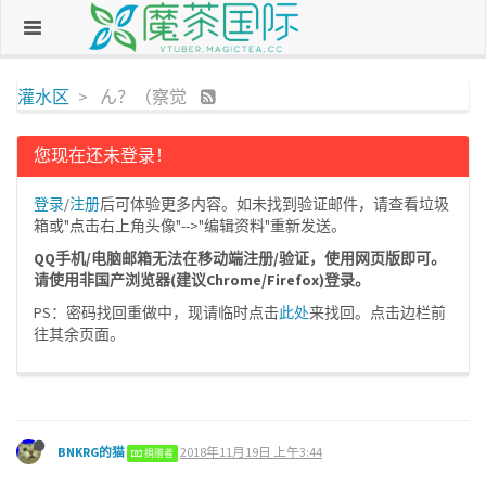
灌水区
ん？（察觉
您现在还未登录！
登录
/
注册
后可体验更多内容。如未找到验证邮件，请查看垃圾
箱或"点击右上角头像"-->"编辑资料"重新发送。
QQ手机/电脑邮箱无法在移动端注册/验证，使用网页版即可。
请使用非国产浏览器(建议Chrome/Firefox)登录。
PS：密码找回重做中，现请临时点击
此处
来找回。点击边栏前
往其余页面。
BNKRG的猫
2018年11月19日 上午3:44
捐赠者