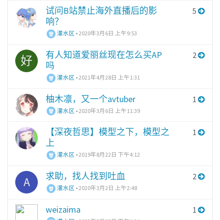
试问B站禁止海外直播后的影
5
响？
灌水区
•
2020年3月6日 上午9:53
有人知道爱丽丝现在怎么买AP
2
好
吗
灌水区
•
2021年4月28日 上午1:31
柚木凛，又一个avtuber
1
灌水区
•
2020年3月6日 上午11:39
【深夜哲思】模型之下，模型之
1
上
灌水区
•
2019年8月22日 下午4:12
求助，找人找到吐血
2
A
灌水区
•
2020年3月2日 上午2:48
weizaima
1