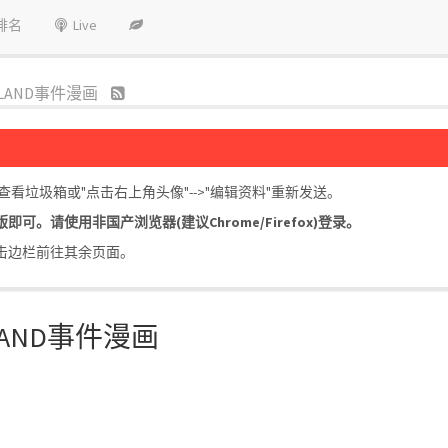
排名
Live
LAND事件漫画
垃圾箱或"点击右上角头像"-->"编辑资料"重新发送。
。请使用非国产浏览器(建议Chrome/Firefox)登录。
击边栏前往其余页面。
LAND事件漫画