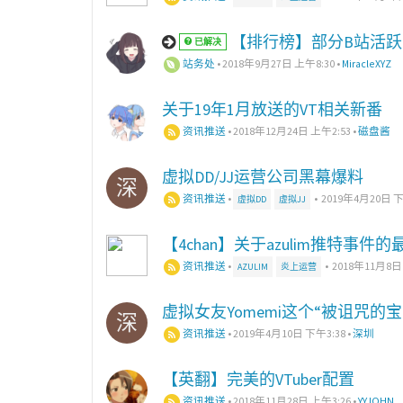
【排行榜】部分B站活跃的
已解决
站务处
•
2018年9月27日 上午8:30
•
MiracleXYZ
关于19年1月放送的VT相关新番
资讯推送
•
2018年12月24日 上午2:53
•
磁盘酱
虚拟DD/JJ运营公司黑幕爆料
深
资讯推送
•
•
2019年4月20日 下
虚拟DD
虚拟JJ
【4chan】关于azulim推特事
资讯推送
•
•
2018年11月8日
AZULIM
炎上运营
虚拟女友Yomemi这个“被诅咒的
深
资讯推送
•
2019年4月10日 下午3:38
•
深圳
【英翻】完美的VTuber配置
资讯推送
•
2018年11月28日 上午3:26
•
YYJOHN