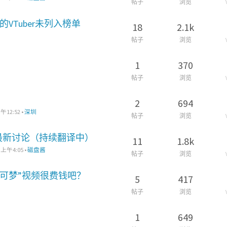
帖子
浏览
VTuber未列入榜单
18
2.1k
帖子
浏览
1
370
帖子
浏览
2
694
午12:52
•
深圳
帖子
浏览
件的最新讨论（持续翻译中）
11
1.8k
 上午4:05
•
磁盘酱
帖子
浏览
宝可梦”视频很费钱吧？
5
417
帖子
浏览
1
649