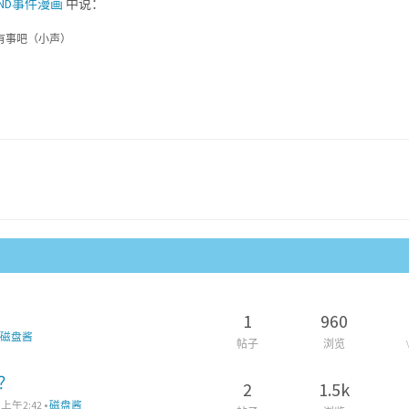
AND事件漫画
中说：
有事吧（小声）
1
960
•
磁盘酱
帖子
浏览
移？
2
1.5k
 上午2:42
•
磁盘酱