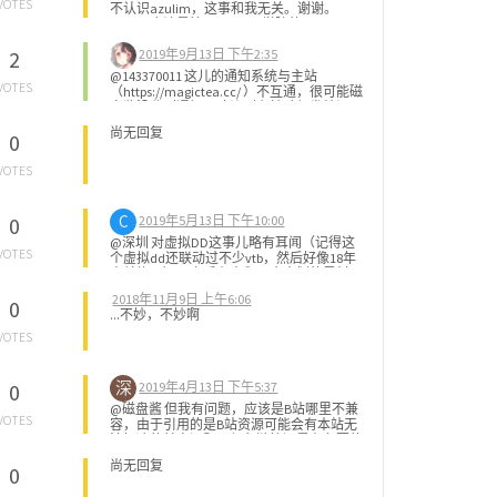
VOTES
不认识azulim，这事和我无关。谢谢。
CyberA应该是管不了Cyber学院的
2019年9月13日 下午2:35
2
@143370011 这儿的通知系统与主站
VOTES
（https://magictea.cc/ ）不互通，很可能磁
盘酱没收到通知，建议到主站随便发帖问一
下谁在负责管理。我也很好奇。
尚无回复
0
VOTES
C
2019年5月13日 下午10:00
0
@深圳 对虚拟DD这事儿略有耳闻（记得这
VOTES
个虚拟dd还联动过不少vtb，然后好像18年
末就炸了），之后有人翻那个企划的黑料，
不过当时没太仔细去看。 至于游戏部那事
2018年11月9日 上午6:06
0
儿，现在也是早就结束了。最后雷声大雨点
...不妙，不妙啊
小，官方一则通告，还是有不少感觉不安、
不服的人。 只希望游戏部的官方是真的改
VOTES
了，而不是搞两套来糊弄吧。
深
2019年4月13日 下午5:37
0
@磁盘酱 但我有问题，应该是B站哪里不兼
VOTES
容，由于引用的是B站资源可能会有本站无
法解决的兼容问题，保留链接还是有必要的
我的浏览器是CentBrowser最新版，在这个
尚无回复
0
网站的设置全都是默认