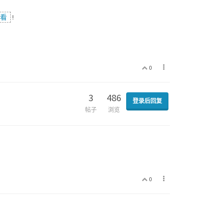
查看
!
0
3
486
登录后回复
帖子
浏览
0