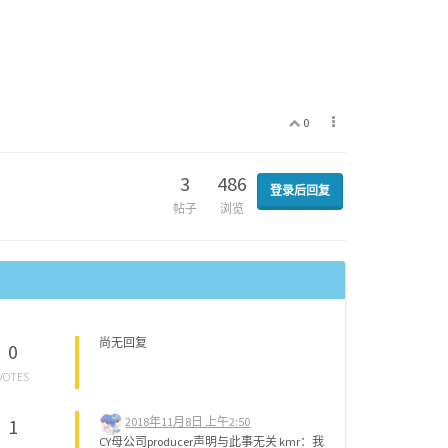
0
3
486
登录后回复
帖子
浏览
尚无回复
0
VOTES
2018年11月8日 上午2:50
1
CY母公司producer声明与此事无关 kmr：我