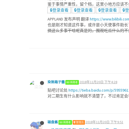
鉴于事情严重性，留个档，这里小地方应该不
🔒登录查看
🔒登录查看
🔒登录查看
🔒
APPLAND 发布声明 翻译
https://www.bilibili.c
也是刚才知道这件事，或许是小天使事件助长
搞这么多事干啥呢真是的，围观吃瓜什么的不
染煞箱子醬
2018年11月20日 下午4:28
捐赠者
贴吧讨论处
https://tieba.baidu.com/p/5955961
对二期生有什么影响就不清楚了，不过肯定会
磁盘酱
2018年11月20日 下午9:51
捐赠者
管理员