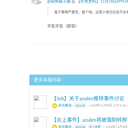
@染煞箱子醬
在
【珍贵史料】11月19日APPL
鉴于事情严重性，留个档，这里小地方应该不会
平気平気（即答）
更多本版内容
【5ch】关于azulim推特事件讨论
资讯推送
•
•
2018年11月8日 上午5:06
AZULIM
【炎上事件】azulim将被强制转
资讯推送
•
•
2018年11月8日
AZULIM
炎上运营