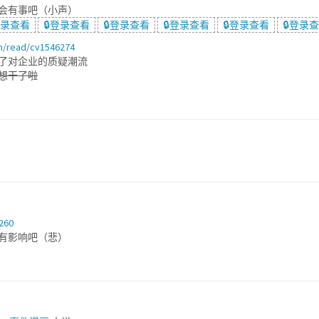
会有事吧（小声）
登录查看
🔒登录查看
🔒登录查看
🔒登录查看
🔒登录查看
🔒登录
om/read/cv1546274
了对企业的质疑潮流
想干了啦
260
有影响吧（悲）